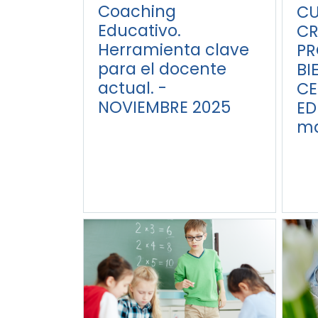
Coaching
CU
Educativo.
CR
Herramienta clave
PR
para el docente
BI
actual. -
CE
NOVIEMBRE 2025
ED
ma