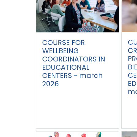
CU
COURSE FOR
CR
WELLBEING
PR
COORDINATORS IN
BI
EDUCATIONAL
CE
CENTERS - march
ED
2026
ma