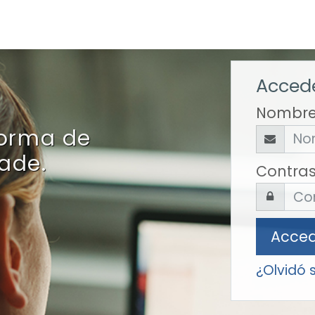
Accede
Nombre
forma de
ade.
Contra
Acce
¿Olvidó 