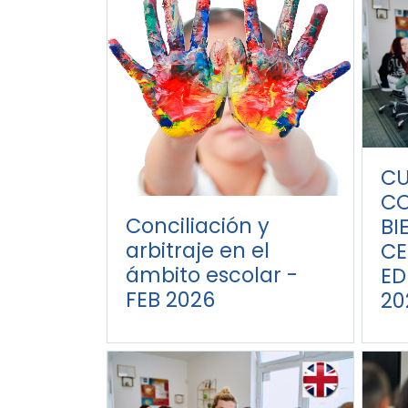
CU
CO
Conciliación y
BI
arbitraje en el
CE
ámbito escolar -
ED
FEB 2026
20